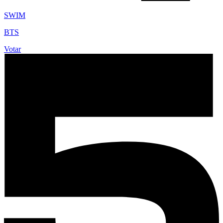
SWIM
BTS
Votar